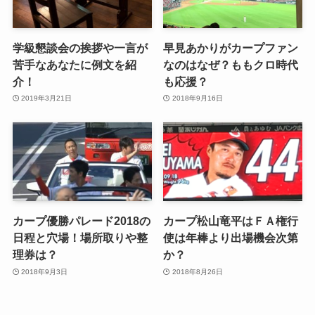
学級懇談会の挨拶や一言が
早見あかりがカープファン
苦手なあなたに例文を紹
なのはなぜ？ももクロ時代
介！
も応援？
2019年3月21日
2018年9月16日
カープ優勝パレード2018の
カープ松山竜平はＦＡ権行
日程と穴場！場所取りや整
使は年棒より出場機会次第
理券は？
か？
2018年9月3日
2018年8月26日