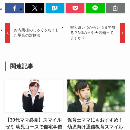
雛人形いつからいつまで飾
お内裏様のしゃくをなくし
る？NGの日や天気知って
た場合の対処法
ますか？
関連記事
【30代ママ必見】スマイル
保育士ママにもおすすめ！
ゼミ 幼児コースで自宅学習
幼児向け通信教育スマイル