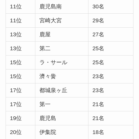
11位
鹿児島南
30名
11位
宮崎大宮
29名
13位
鹿屋
27名
13位
第二
25名
15位
ラ・サール
25名
15位
濟々黌
23名
17位
都城泉ヶ丘
23名
17位
第一
21名
19位
鹿児島
21名
20位
伊集院
18名