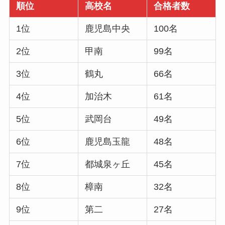
順位
高校名
合格者数
1位
鹿児島中央
100名
2位
甲南
99名
3位
鶴丸
66名
4位
加治木
61名
5位
武岡台
49名
6位
鹿児島玉龍
48名
7位
都城泉ヶ丘
45名
8位
樟南
32名
9位
第二
27名