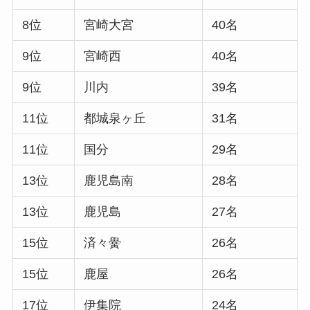
8位
宮崎大宮
40名
9位
宮崎西
40名
9位
川内
39名
11位
都城泉ヶ丘
31名
11位
国分
29名
13位
鹿児島南
28名
13位
鹿児島
27名
15位
済々黌
26名
15位
鹿屋
26名
17位
伊集院
24名