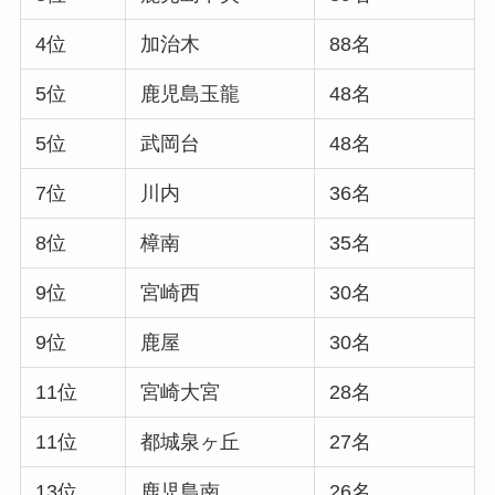
4位
加治木
88名
5位
鹿児島玉龍
48名
5位
武岡台
48名
7位
川内
36名
8位
樟南
35名
9位
宮崎西
30名
9位
鹿屋
30名
11位
宮崎大宮
28名
11位
都城泉ヶ丘
27名
13位
鹿児島南
26名