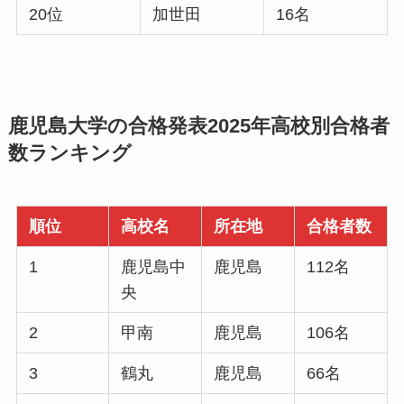
20位
加世田
16名
鹿児島大学の合格発表2025年高校別合格者
数ランキング
順位
高校名
所在地
合格者数
1
鹿児島中
鹿児島
112名
央
2
甲南
鹿児島
106名
3
鶴丸
鹿児島
66名