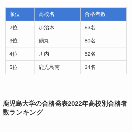
順位
高校名
合格者数
2位
加治木
83名
3位
鶴丸
80名
4位
川内
52名
5位
鹿児島南
34名
鹿児島大学の合格発表2022年高校別合格者
数ランキング