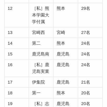
12
［私］熊
熊本
29名
本学園大
学付属
13
宮崎西
宮崎
27名
14
第二
熊本
24名
15
鹿児島南
鹿児島
24名
16
［私］鹿
鹿児島
24名
児島実業
17
伊集院
鹿児島
21名
18
第一
熊本
20名
19
［私］志
鹿児島
20名