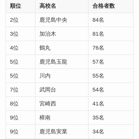
順位
高校名
合格者数
2位
鹿児島中央
84名
3位
加治木
81名
4位
鶴丸
76名
5位
鹿児島玉龍
57名
5位
川内
55名
7位
武岡台
54名
8位
宮崎西
41名
9位
樟南
35名
9位
鹿児島実業
34名