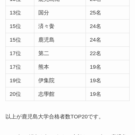
13位
国分
25名
15位
済々黌
24名
15位
鹿児島
24名
17位
第二
22名
17位
熊本
19名
19位
伊集院
19名
20位
志學館
19名
以上が鹿児島大学合格者数TOP20です。