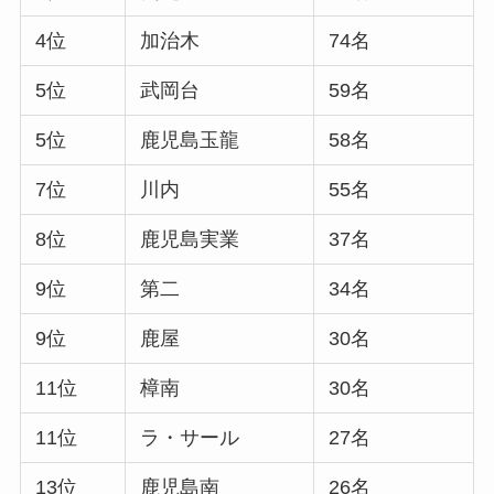
4位
加治木
74名
5位
武岡台
59名
5位
鹿児島玉龍
58名
7位
川内
55名
8位
鹿児島実業
37名
9位
第二
34名
9位
鹿屋
30名
11位
樟南
30名
11位
ラ・サール
27名
13位
鹿児島南
26名