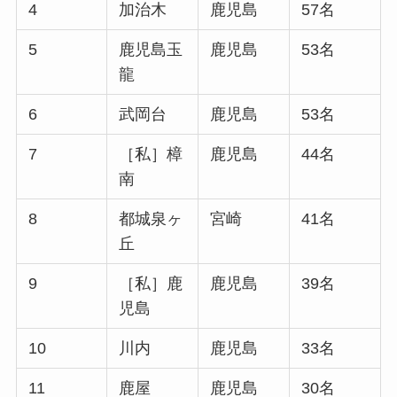
4
加治木
鹿児島
57名
5
鹿児島玉
鹿児島
53名
龍
6
武岡台
鹿児島
53名
7
［私］樟
鹿児島
44名
南
8
都城泉ヶ
宮崎
41名
丘
9
［私］鹿
鹿児島
39名
児島
10
川内
鹿児島
33名
11
鹿屋
鹿児島
30名