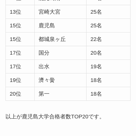
13位
宮崎大宮
25名
15位
鹿児島
25名
15位
都城泉ヶ丘
22名
17位
国分
20名
17位
出水
19名
19位
濟々黌
18名
20位
第一
18名
以上が鹿児島大学合格者数TOP20です。