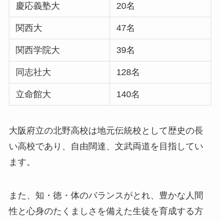
慶応義塾大
20名
関西大
47名
関西学院大
39名
同志社大
128名
立命館大
140名
大阪府立の北野高校は地元伝統校として歴史の長
い高校であり、
自由闊達、文武両道
を目指してい
ます。
また、
知・徳・体のバランスがとれ、豊かな人間
性と心身のたくましさを備えた生徒を育成
する方