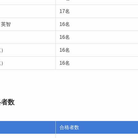
17名
ラ英智
16名
16名
立）
16名
立）
16名
格者数
合格者数