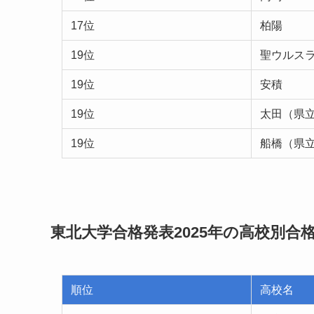
17位
柏陽
19位
聖ウルス
19位
安積
19位
太田（県
19位
船橋（県
東北大学合格発表2025年の高校別合
順位
高校名