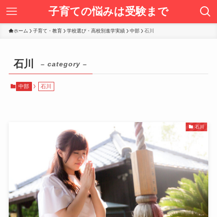
子育ての悩みは受験まで
ホーム
子育て・教育
学校選び・高校別進学実績
中部
石川
石川
– category –
中部
石川
石川