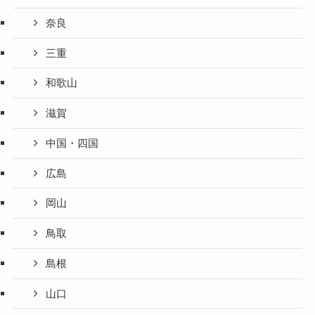
奈良
三重
和歌山
滋賀
中国・四国
広島
岡山
鳥取
島根
山口