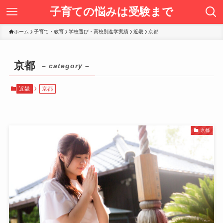
子育ての悩みは受験まで
ホーム
子育て・教育
学校選び・高校別進学実績
近畿
京都
京都
– category –
近畿
京都
京都