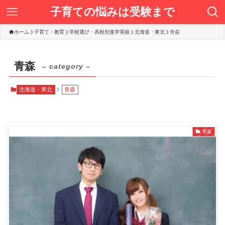
子育ての悩みは受験まで
ホーム
子育て・教育
学校選び・高校別進学実績
北海道・東北
青森
青森
– category –
北海道・東北
青森
青森