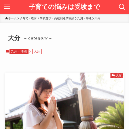
子育ての悩みは受験まで
ホーム
子育て・教育
学校選び・高校別進学実績
九州・沖縄
大分
大分
– category –
九州・沖縄
大分
大分